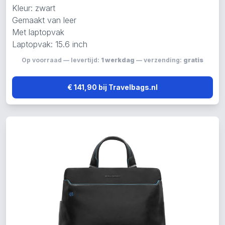
Kleur: zwart
Gemaakt van leer
Met laptopvak
Laptopvak: 15.6 inch
Op voorraad — levertijd:
1 werkdag
— verzending:
gratis
€ 141,90 bij Travelbags.nl