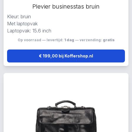
Plevier businesstas bruin
Kleur: bruin
Met laptopvak
Laptopvak: 15.6 inch
Op voorraad — levertijd:
1 dag
— verzending:
gratis
€ 199,00 bij Koffershop.nl