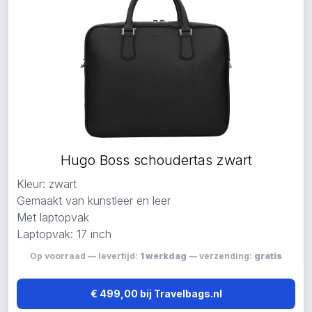
Hugo Boss schoudertas zwart
Kleur: zwart
Gemaakt van kunstleer en leer
Met laptopvak
Laptopvak: 17 inch
Op voorraad — levertijd:
1 werkdag
— verzending:
gratis
€ 499,00 bij Travelbags.nl