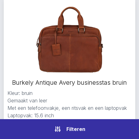
Burkely Antique Avery businesstas bruin
Kleur: bruin
Gemaakt van leer
Met een telefoonvakje, een ritsvak en een laptopvak
Laptopvak: 15.6 inch
Op voorraad — levertijd:
1 werkdag
— verzending:
gratis
Filteren