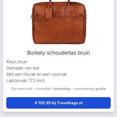
Burkely schoudertas bruin
Kleur: bruin
Gemaakt van leer
Met een ritsvak en een voorvak
Laptopvak: 17.3 inch
Op voorraad — levertijd:
1 werkdag
— verzending:
gratis
€ 129,95 bij Travelbags.nl