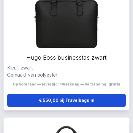
Hugo Boss businesstas zwart
Kleur: zwart
Gemaakt van polyester
Op voorraad — levertijd:
1 werkdag
— verzending:
gratis
€ 550,00 bij Travelbags.nl