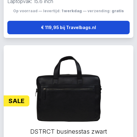
Laptopvak: 15.6 inch
Op voorraad — levertijd:
1 werkdag
— verzending:
gratis
€ 119,95 bij Travelbags.nl
SALE
DSTRCT businesstas zwart