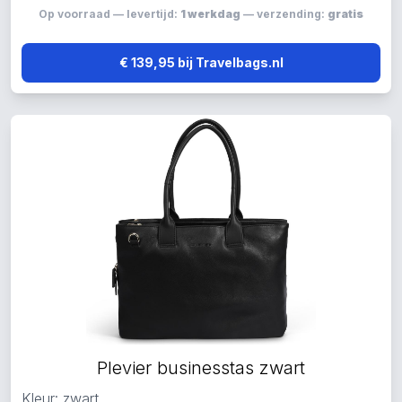
Op voorraad — levertijd:
1 werkdag
— verzending:
gratis
€ 139,95 bij Travelbags.nl
Plevier businesstas zwart
Kleur: zwart