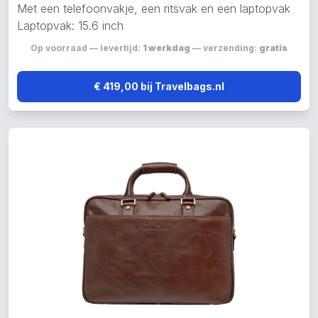
Met een telefoonvakje, een ritsvak en een laptopvak
Laptopvak: 15.6 inch
Op voorraad — levertijd:
1 werkdag
— verzending:
gratis
€ 419,00 bij Travelbags.nl