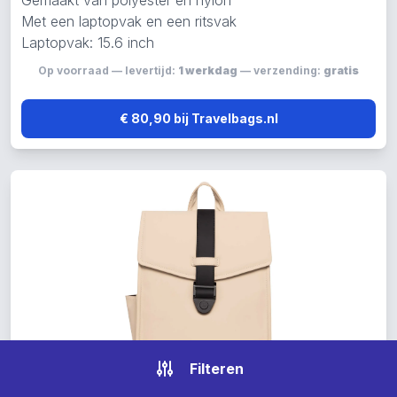
Gemaakt van polyester en nylon
Met een laptopvak en een ritsvak
Laptopvak: 15.6 inch
Op voorraad — levertijd:
1 werkdag
— verzending:
gratis
€ 80,90 bij Travelbags.nl
Filteren