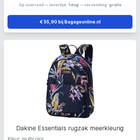
Op voorraad — levertijd:
1 dag
— verzending:
gratis
€ 55,90 bij Bagageonline.nl
Dakine Essentials rugzak meerkleurig
Kleur: multicolor