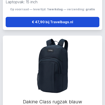
Laptopvak: 15 inch
Op voorraad — levertijd:
1 werkdag
— verzending:
gratis
€ 47,90 bij Travelbags.nl
Dakine Class rugzak blauw