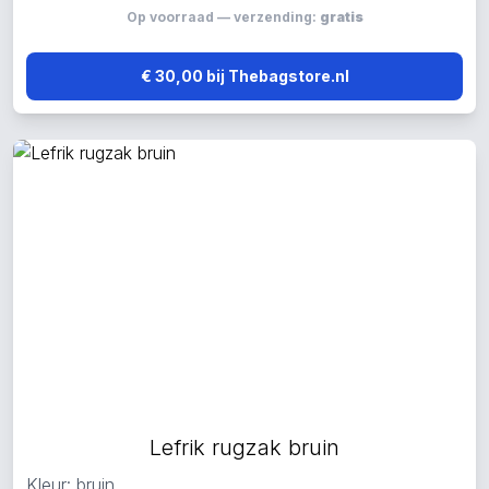
Op voorraad — verzending:
gratis
€ 30,00 bij Thebagstore.nl
Lefrik rugzak bruin
Kleur: bruin