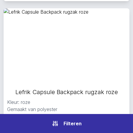
Lefrik Capsule Backpack rugzak roze
Kleur: roze
Gemaakt van polyester
Met een ritsvak en een laptopvak
Filteren
Op voorraad — verzending:
gratis