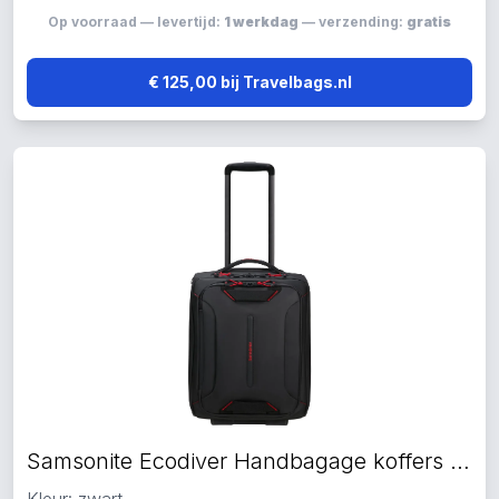
Op voorraad — levertijd:
1 werkdag
— verzending:
gratis
€ 125,00 bij Travelbags.nl
Samsonite Ecodiver Handbagage koffers zwart