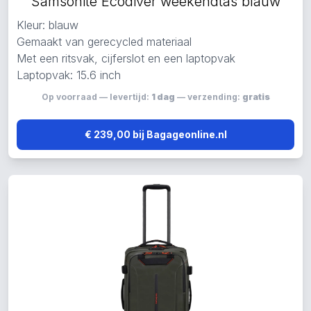
Samsonite Ecodiver weekendtas blauw
Kleur: blauw
Gemaakt van gerecycled materiaal
Met een ritsvak, cijferslot en een laptopvak
Laptopvak: 15.6 inch
Op voorraad — levertijd:
1 dag
— verzending:
gratis
€ 239,00 bij Bagageonline.nl