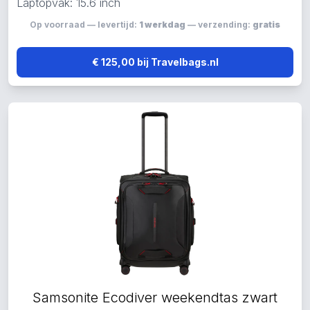
Laptopvak: 15.6 inch
Op voorraad — levertijd:
1 werkdag
— verzending:
gratis
€ 125,00 bij Travelbags.nl
Samsonite Ecodiver weekendtas zwart