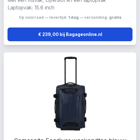
Met een ritsvak, cijferslot en een laptopvak
Laptopvak: 15.6 inch
Op voorraad — levertijd:
1 dag
— verzending:
gratis
€ 239,00 bij Bagageonline.nl