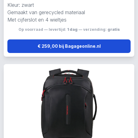
Kleur: zwart
Gemaakt van gerecycled materiaal
Met cijferslot en 4 wieltjes
Op voorraad — levertijd:
1 dag
— verzending:
gratis
€ 259,00 bij Bagageonline.nl