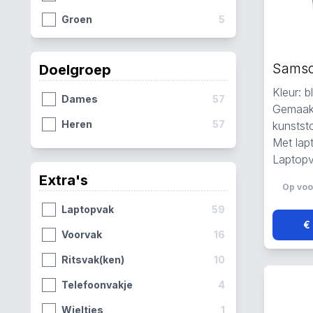
Groen
5
Doelgroep
Kleur: 
Dames
57
Gemaakt
Heren
57
kunststo
Met lap
Laptopv
Extra's
Op voo
Laptopvak
59
€
Voorvak
16
Ritsvak(ken)
10
Telefoonvakje
4
Wieltjes
1