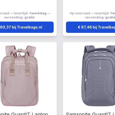
rraad — levertijd:
1 werkdag
—
Op voorraad — levertijd:
1 
verzending:
gratis
verzending:
grati
 60,37 bij Travelbags.nl
€ 67,46 bij Travelba
Samsonite GuardIT Laptop Rugzakken grijs