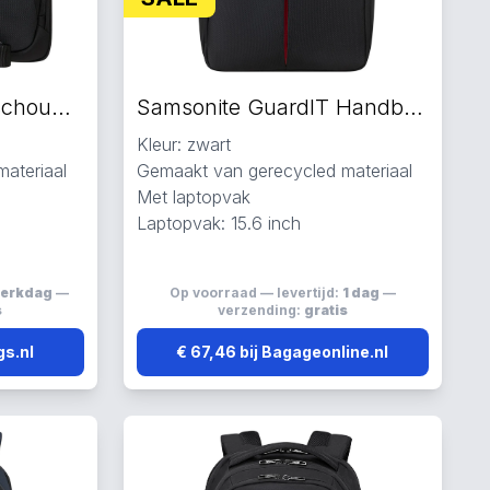
Samsonite GuardIT schoudertas zwart
Samsonite GuardIT Handbagage koffers zwart
Kleur: zwart
ateriaal
Gemaakt van gerecycled materiaal
Met laptopvak
Laptopvak: 15.6 inch
werkdag
—
Op voorraad — levertijd:
1 dag
—
s
verzending:
gratis
gs.nl
€ 67,46 bij Bagageonline.nl