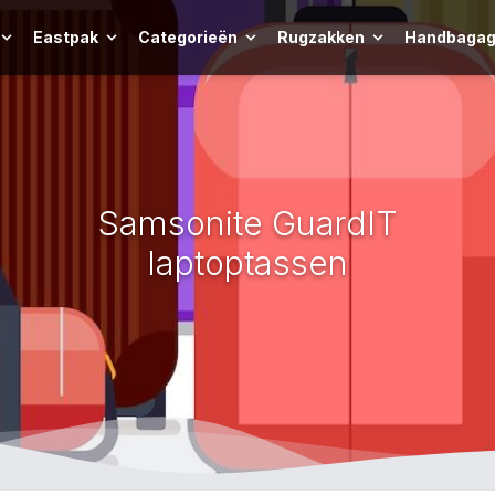
Eastpak
Categorieën
Rugzakken
Handbagag
Samsonite GuardIT
laptoptassen