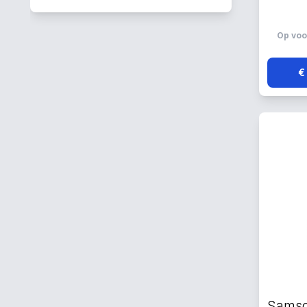
Op voo
€