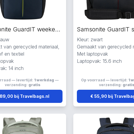
Samsonite GuardIT weekendtas blauw
blauw
Kleur: zwart
 van gerecycled materiaal,
Gemaakt van gerecycled m
f en textiel
Met laptopvak
topvak
Laptopvak: 15.6 inch
ak: 14 inch
rraad — levertijd:
1 werkdag
—
Op voorraad — levertijd:
1 
verzending:
gratis
verzending:
grati
 89,00 bij Travelbags.nl
€ 55,90 bij Travelba