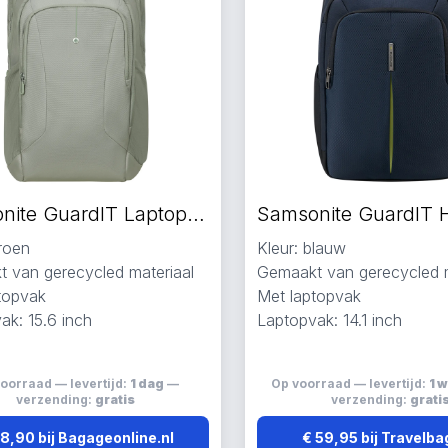
Samsonite GuardIT Laptop Rugzakken groen
groen
Kleur: blauw
 van gerecycled materiaal
Gemaakt van gerecycled m
topvak
Met laptopvak
ak: 15.6 inch
Laptopvak: 14.1 inch
oorraad — levertijd:
1 dag
—
Op voorraad — levertijd:
1 
verzending:
gratis
verzending:
grati
8,90 bij Bagageonline.nl
€ 59,95 bij Travelba