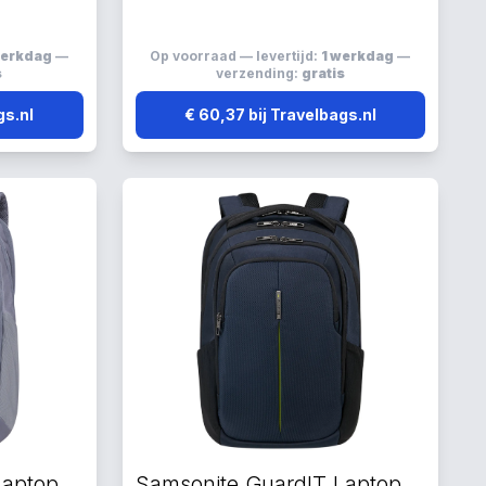
werkdag
—
Op voorraad — levertijd:
1 werkdag
—
s
verzending:
gratis
gs.nl
€ 60,37 bij Travelbags.nl
Samsonite GuardIT Laptop Rugzakken blauw
Samsonite GuardIT Laptop Rugzakken blauw