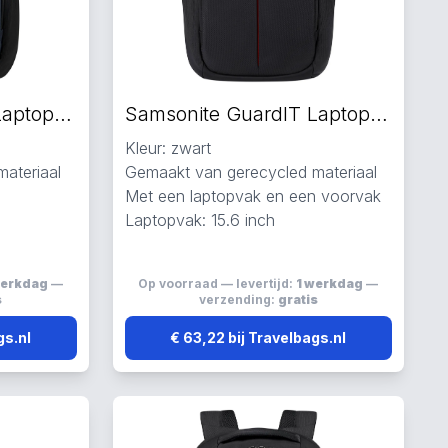
Samsonite GuardIT Laptop Rugzakken blauw
Samsonite GuardIT Laptop Rugzakken zwart
Kleur: zwart
ateriaal
Gemaakt van gerecycled materiaal
Met een laptopvak en een voorvak
Laptopvak: 15.6 inch
werkdag
—
Op voorraad — levertijd:
1 werkdag
—
s
verzending:
gratis
gs.nl
€ 63,22 bij Travelbags.nl