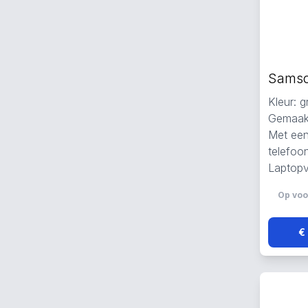
Kleur: 
Gemaakt
Met een
telefoo
Laptopv
Op voo
€