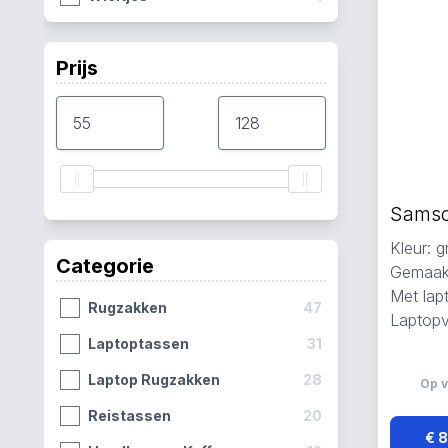
Prijs
Kleur: 
Categorie
Gemaakt
Met lap
Rugzakken
47
Laptopv
Laptoptassen
31
Laptop Rugzakken
28
Op v
Reistassen
20
€ 8