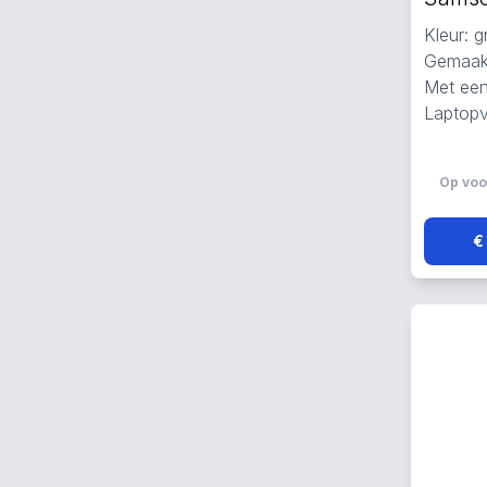
Kleur: g
Gemaakt
Met een
Laptopva
Op voo
€