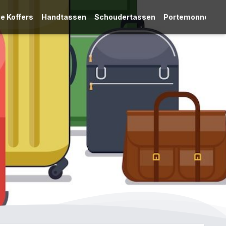
e Koffers
Handtassen
Schoudertassen
Portemonnees