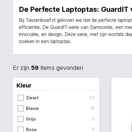
De Perfecte Laptoptas: GuardIT
Bij Tassenboef.nl geloven we dat de perfecte laptopt
efficiëntie. De GuardIT-serie van Samsonite, een me
innovatie, en design. Deze serie, met zijn wortels di
zoeken in een laptoptas.
Er zijn
59
items gevonden
Kleur
Zwart
28
Blauw
18
Grijs
8
Roze
8