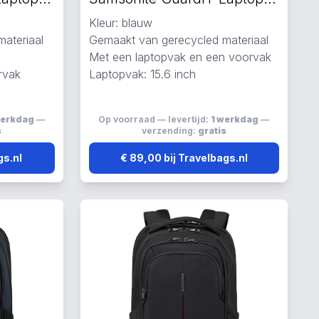
Kleur: blauw
ateriaal
Gemaakt van gerecycled materiaal
Met een laptopvak en een voorvak
rvak
Laptopvak: 15.6 inch
werkdag
—
Op voorraad — levertijd:
1 werkdag
—
s
verzending:
gratis
gs.nl
€ 89,00 bij Travelbags.nl