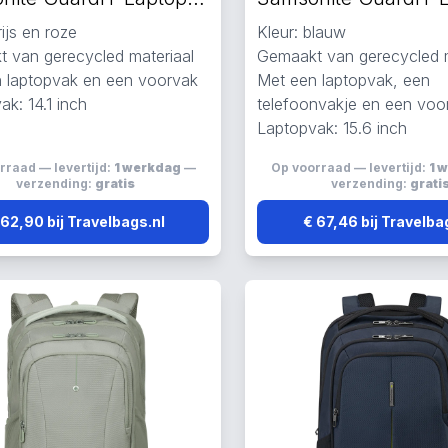
rijs en roze
Kleur: blauw
 van gerecycled materiaal
Gemaakt van gerecycled m
 laptopvak en een voorvak
Met een laptopvak, een
k: 14.1 inch
telefoonvakje en een voo
Laptopvak: 15.6 inch
rraad — levertijd:
1 werkdag
—
Op voorraad — levertijd:
1 
verzending:
gratis
verzending:
grati
 62,90 bij Travelbags.nl
€ 67,46 bij Travelba