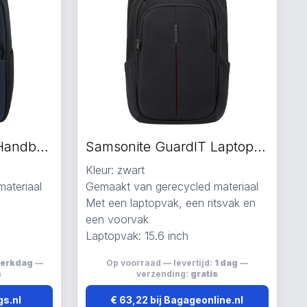
Samsonite GuardIT Handbagage koffers blauw
Samsonite GuardIT Laptop Rugzakken zwart
Kleur: zwart
ateriaal
Gemaakt van gerecycled materiaal
Met een laptopvak, een ritsvak en
een voorvak
Laptopvak: 15.6 inch
werkdag
—
Op voorraad — levertijd:
1 dag
—
s
verzending:
gratis
gs.nl
€ 63,22 bij Bagageonline.nl