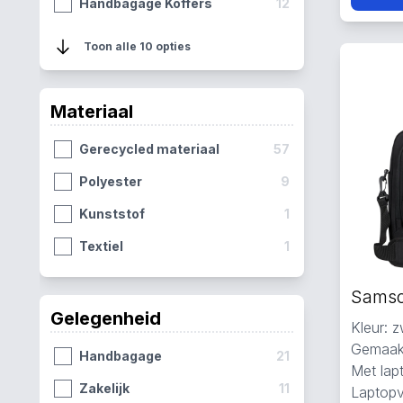
Handbagage Koffers
12
Schoudertassen
10
Toon alle 10 opties
Weekendtassen
10
Handtassen
2
Materiaal
Trolleys
2
Gerecycled materiaal
57
School Rugzakken
1
Polyester
9
Kunststof
1
Textiel
1
Gelegenheid
Kleur: z
Gemaakt
Handbagage
21
Met lap
Zakelijk
11
Laptopv