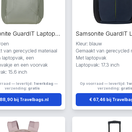
Samsonite GuardIT Laptop Rugzakken groen
groen
Kleur: blauw
 van gerecycled materiaal
Gemaakt van gerecycled m
 laptopvak, een
Met laptopvak
nvakje en een voorvak
Laptopvak: 17.3 inch
ak: 15.6 inch
rraad — levertijd:
1 werkdag
—
Op voorraad — levertijd:
1 
verzending:
gratis
verzending:
grati
 88,90 bij Travelbags.nl
€ 67,46 bij Travelba