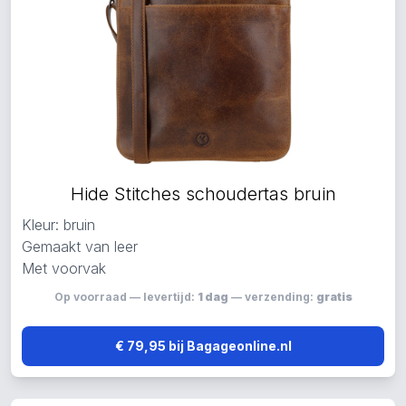
Hide Stitches schoudertas bruin
Kleur: bruin
Gemaakt van leer
Met voorvak
Op voorraad — levertijd:
1 dag
— verzending:
gratis
€ 79,95 bij Bagageonline.nl