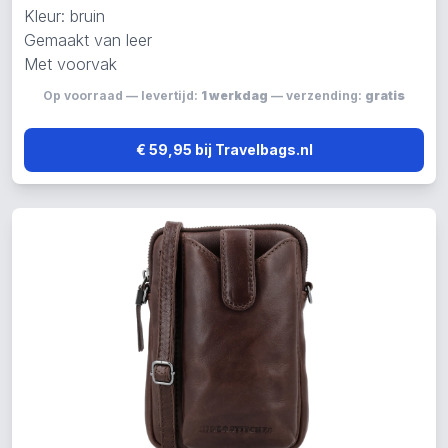
Kleur: bruin
Gemaakt van leer
Met voorvak
Op voorraad — levertijd:
1 werkdag
— verzending:
gratis
€ 59,95 bij Travelbags.nl