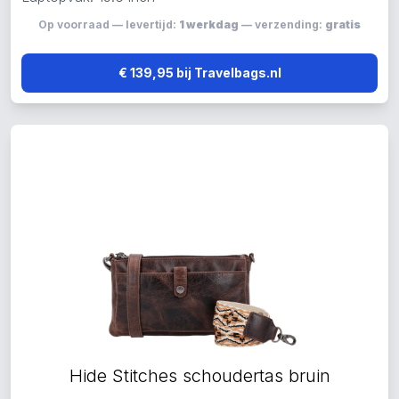
Op voorraad — levertijd:
1 werkdag
— verzending:
gratis
€ 139,95 bij Travelbags.nl
Hide Stitches schoudertas bruin