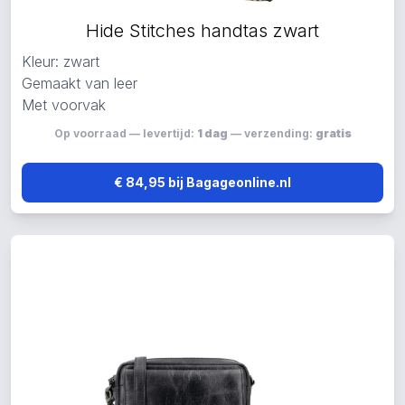
Hide Stitches handtas zwart
Kleur: zwart
Gemaakt van leer
Met voorvak
Op voorraad — levertijd:
1 dag
— verzending:
gratis
€ 84,95 bij Bagageonline.nl