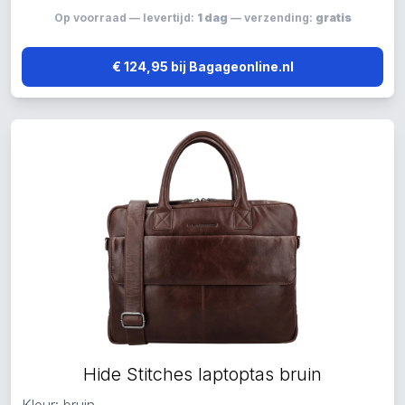
Op voorraad — levertijd:
1 dag
— verzending:
gratis
€ 124,95 bij Bagageonline.nl
Hide Stitches laptoptas bruin