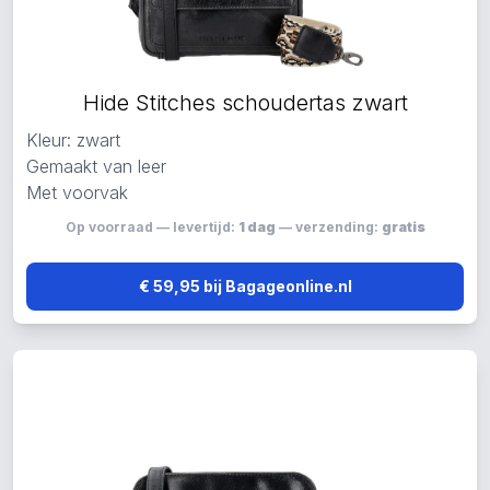
Hide Stitches schoudertas zwart
Kleur: zwart
Gemaakt van leer
Met voorvak
Op voorraad — levertijd:
1 dag
— verzending:
gratis
€ 59,95 bij Bagageonline.nl