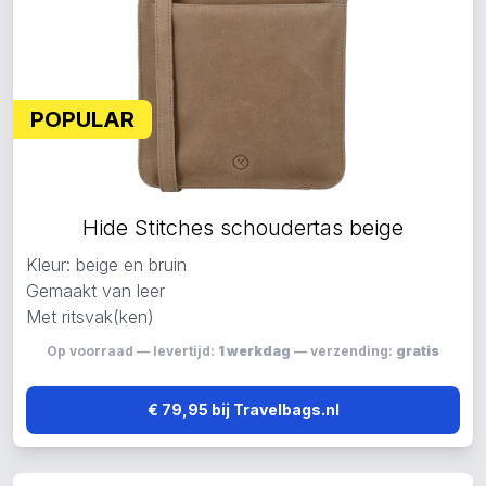
POPULAR
Hide Stitches schoudertas beige
Kleur: beige en bruin
Gemaakt van leer
Met ritsvak(ken)
Op voorraad — levertijd:
1 werkdag
— verzending:
gratis
€ 79,95 bij Travelbags.nl