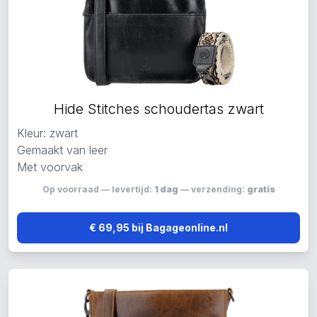
Hide Stitches schoudertas zwart
Kleur: zwart
Gemaakt van leer
Met voorvak
Op voorraad — levertijd:
1 dag
— verzending:
gratis
€ 69,95 bij Bagageonline.nl