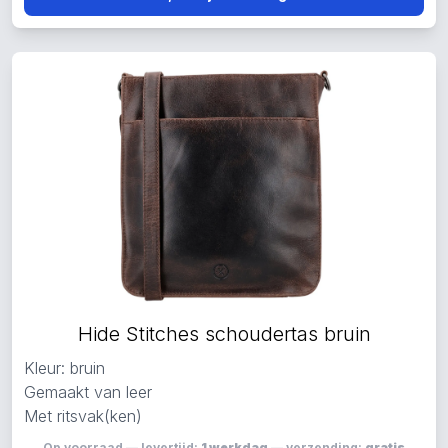
Hide Stitches schoudertas bruin
Kleur: bruin
Gemaakt van leer
Met ritsvak(ken)
Op voorraad — levertijd:
1 werkdag
— verzending:
gratis