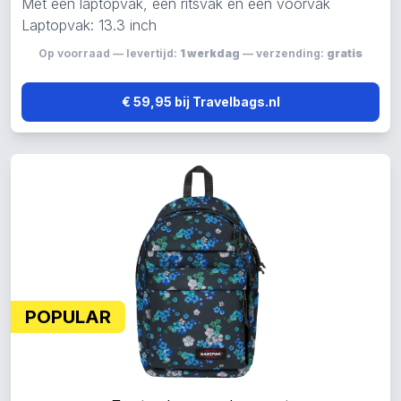
Met een laptopvak, een ritsvak en een voorvak
Laptopvak: 13.3 inch
Op voorraad — levertijd:
1 werkdag
— verzending:
gratis
€ 59,95 bij Travelbags.nl
POPULAR