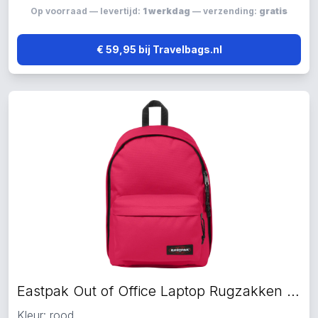
Op voorraad — levertijd:
1 werkdag
— verzending:
gratis
€ 59,95 bij Travelbags.nl
Eastpak Out of Office Laptop Rugzakken rood
Kleur: rood