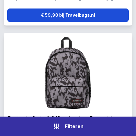
€ 59,90 bij Travelbags.nl
Eastpak Out of Office Laptop Rugzakken grijs
Filteren
Kleur: grijs