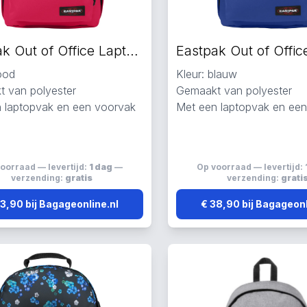
Eastpak Out of Office Laptop Rugzakken rood
rood
Kleur: blauw
 van polyester
Gemaakt van polyester
 laptopvak en een voorvak
Met een laptopvak en ee
oorraad — levertijd:
1 dag
—
Op voorraad — levertijd:
verzending:
gratis
verzending:
grati
3,90 bij Bagageonline.nl
€ 38,90 bij Bagageonl