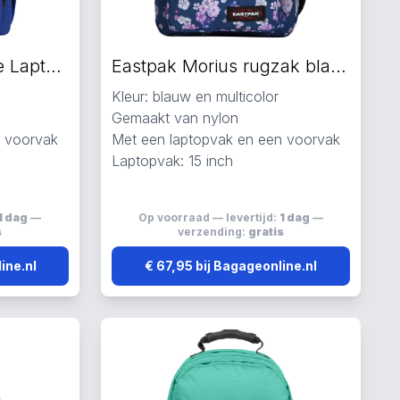
Eastpak Out of Office Laptop Rugzakken blauw
Eastpak Morius rugzak blauw
Kleur: blauw en multicolor
Gemaakt van nylon
n voorvak
Met een laptopvak en een voorvak
Laptopvak: 15 inch
1 dag
—
Op voorraad — levertijd:
1 dag
—
s
verzending:
gratis
ine.nl
€ 67,95 bij Bagageonline.nl