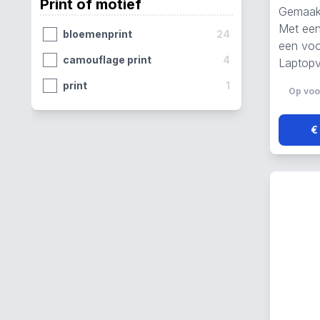
Print of motief
Gemaakt
Tecum Roll Cnnct
1
Met een
bloemenprint
24
een vo
camouflage print
4
Laptopv
print
1
Op voo
€