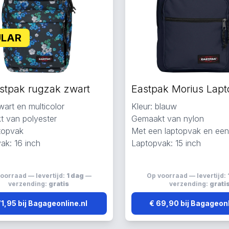
ULAR
stpak rugzak zwart
wart en multicolor
Kleur: blauw
 van polyester
Gemaakt van nylon
topvak
Met een laptopvak en ee
ak: 16 inch
Laptopvak: 15 inch
oorraad — levertijd:
1 dag
—
Op voorraad — levertijd:
verzending:
gratis
verzending:
grati
71,95 bij Bagageonline.nl
€ 69,90 bij Bagageonl