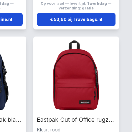
1 dag
—
Op voorraad — levertijd:
1 werkdag
—
s
verzending:
gratis
ine.nl
€ 53,90 bij Travelbags.nl
Eastpak Morius rugzak blauw
Eastpak Out of Office rugzak rood
Kleur: rood