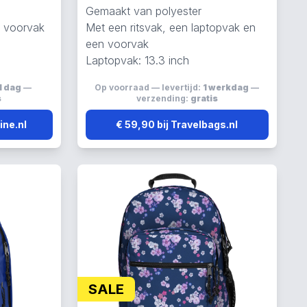
Gemaakt van polyester
n voorvak
Met een ritsvak, een laptopvak en
een voorvak
Laptopvak: 13.3 inch
1 dag
—
Op voorraad — levertijd:
1 werkdag
—
s
verzending:
gratis
ine.nl
€ 59,90 bij Travelbags.nl
SALE