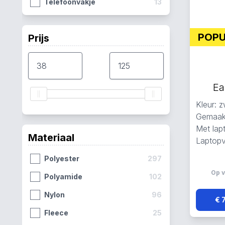
Telefoonvakje
13
POP
Prijs
Ea
Kleur: z
Gemaakt
Met lap
Materiaal
Laptopv
Polyester
297
Op v
Polyamide
102
Nylon
96
€ 
Fleece
25