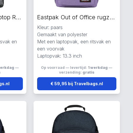
Eastpak Pinnacle Laptop Rugzakken meerkleurig
Eastpak Out of Office rugzak paars
Kleur: paars
Gemaakt van polyester
tsvak en
Met een laptopvak, een ritsvak en
een voorvak
Laptopvak: 13.3 inch
werkdag
—
Op voorraad — levertijd:
1 werkdag
—
s
verzending:
gratis
gs.nl
€ 59,95 bij Travelbags.nl