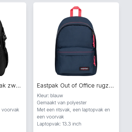
Eastpak Morius rugzak zwart
Eastpak Out of Office rugzak blauw
Kleur: blauw
Gemaakt van polyester
n voorvak
Met een ritsvak, een laptopvak en
een voorvak
Laptopvak: 13.3 inch