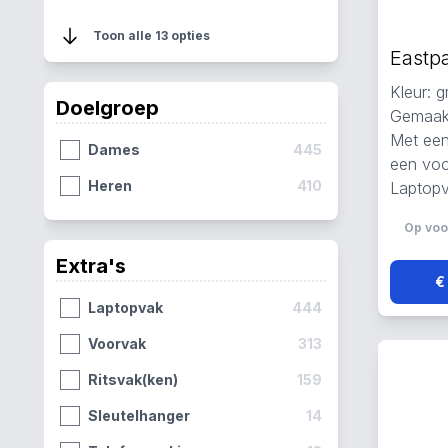
Paars
35
Toon alle 13 opties
Roze
24
Kleur: gr
Khaki
14
Doelgroep
Gemaakt
Rood
11
Met een
Dames
445
een vo
Bruin
10
Heren
410
Laptopv
Geel
4
Op voo
Wit
4
Extra's
Zilver
2
€
Laptopvak
444
Voorvak
313
Ritsvak(ken)
159
Sleutelhanger
14