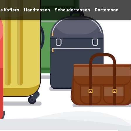
e Koffers
Handtassen
Schoudertassen
Portemonnees