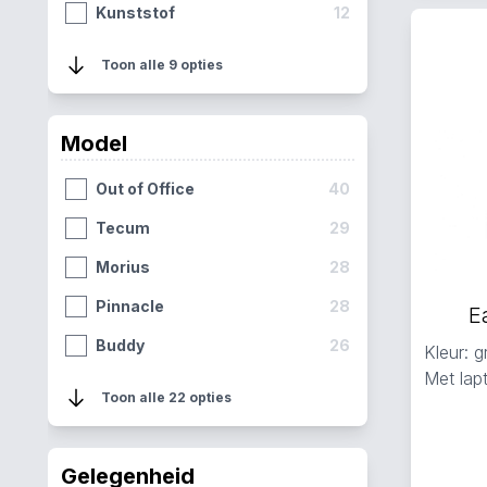
Kunststof
12
Kunstleer
10
Toon alle 9 opties
Vegan
8
Katoen
6
Model
Leer
1
Out of Office
40
Tecum
29
Morius
28
Pinnacle
28
E
Buddy
26
Kleur: gr
Met lap
Provider
14
Toon alle 22 opties
Floid
12
Back to Work
11
Gelegenheid