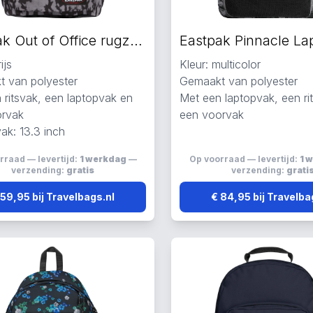
Eastpak Out of Office rugzak grijs
ijs
Kleur: multicolor
 van polyester
Gemaakt van polyester
 ritsvak, een laptopvak en
Met een laptopvak, een ri
orvak
een voorvak
ak: 13.3 inch
rraad — levertijd:
1 werkdag
—
Op voorraad — levertijd:
1 
verzending:
gratis
verzending:
grati
 59,95 bij Travelbags.nl
€ 84,95 bij Travelba