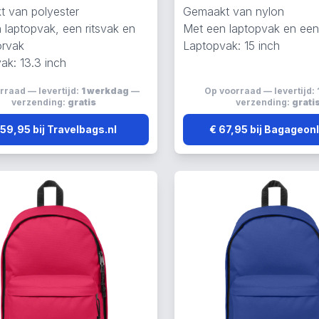
 van polyester
Gemaakt van nylon
 laptopvak, een ritsvak en
Met een laptopvak en ee
orvak
Laptopvak: 15 inch
ak: 13.3 inch
rraad — levertijd:
1 werkdag
—
Op voorraad — levertijd:
verzending:
gratis
verzending:
grati
 59,95 bij Travelbags.nl
€ 67,95 bij Bagageonl