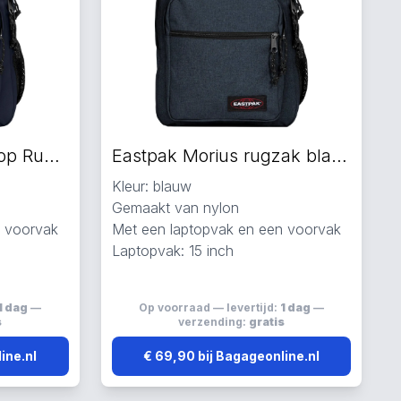
Eastpak Morius Laptop Rugzakken blauw
Eastpak Morius rugzak blauw
Kleur: blauw
Gemaakt van nylon
n voorvak
Met een laptopvak en een voorvak
Laptopvak: 15 inch
1 dag
—
Op voorraad — levertijd:
1 dag
—
s
verzending:
gratis
ine.nl
€ 69,90 bij Bagageonline.nl