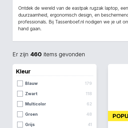
Ontdek de wereld van de eastpak rugzak laptop, een co
duurzaamheid, ergonomisch design, en beschermende
professionals. Bij Tassenboef.nl nodigen we je uit o
hand gaan.
Er zijn
460
items gevonden
Kleur
Blauw
179
Zwart
118
Multicolor
62
Groen
48
POP
Grijs
41