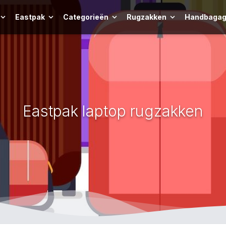
Eastpak
Categorieën
Rugzakken
Handbagag
Eastpak laptop rugzakken