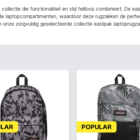
llectie die functionaliteit en stijl feilloos combineert. De e
 laptopcompartimenten, waardoor deze rugzakken de perfect
m onze zorgvuldig geselecteerde collectie eastpak laptoprugzak
ULAR
POPULAR