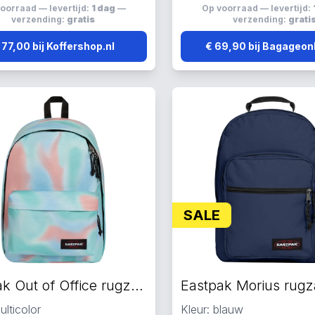
oorraad — levertijd:
1 dag
—
Op voorraad — levertijd:
verzending:
gratis
verzending:
grati
 77,00 bij Koffershop.nl
€ 69,90 bij Bagageonl
SALE
Eastpak Out of Office rugzak meerkleurig
ulticolor
Kleur: blauw