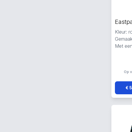
Kleur: 
Gemaakt
Met een
Op v
€ 5