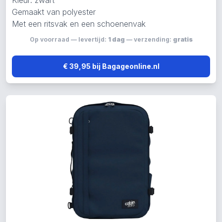
Kleur: zwart
Gemaakt van polyester
Met een ritsvak en een schoenenvak
Op voorraad — levertijd:
1 dag
— verzending:
gratis
€ 39,95 bij Bagageonline.nl