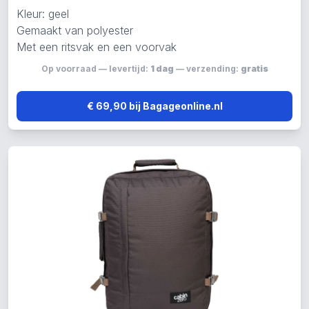
Kleur: geel
Gemaakt van polyester
Met een ritsvak en een voorvak
Op voorraad — levertijd:
1 dag
— verzending:
gratis
€ 69,90 bij Bagageonline.nl