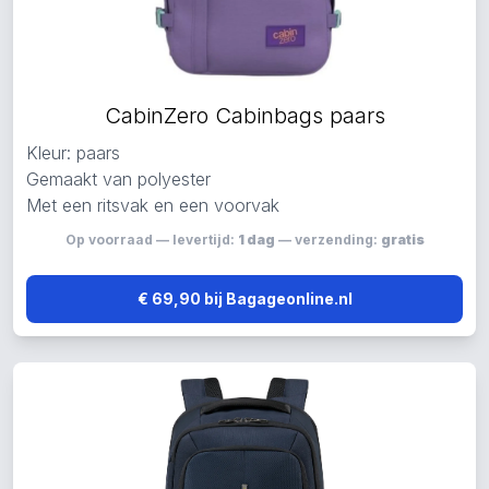
CabinZero Cabinbags paars
Kleur: paars
Gemaakt van polyester
Met een ritsvak en een voorvak
Op voorraad — levertijd:
1 dag
— verzending:
gratis
€ 69,90 bij Bagageonline.nl