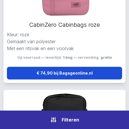
CabinZero Cabinbags roze
Kleur: roze
Gemaakt van polyester
Met een ritsvak en een voorvak
Op voorraad — levertijd:
1 dag
— verzending:
gratis
€ 74,90 bij Bagageonline.nl
Filteren