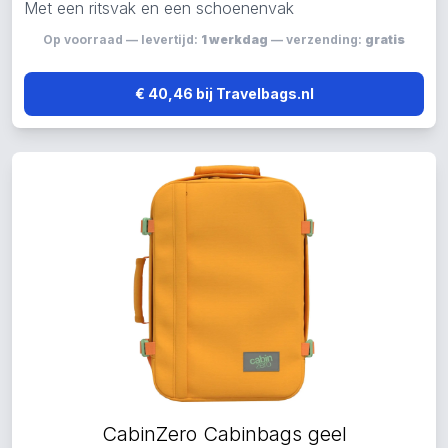
Met een ritsvak en een schoenenvak
Op voorraad — levertijd:
1 werkdag
— verzending:
gratis
€ 40,46 bij Travelbags.nl
CabinZero Cabinbags geel