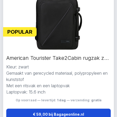
POPULAR
American Tourister Take2Cabin rugzak zwart
Kleur: zwart
Gemaakt van gerecycled materiaal, polypropyleen en
kunststof
Met een ritsvak en een laptopvak
Laptopvak: 15.6 inch
Op voorraad — levertijd:
1 dag
— verzending:
gratis
€ 59,00 bij Bagageonline.nl