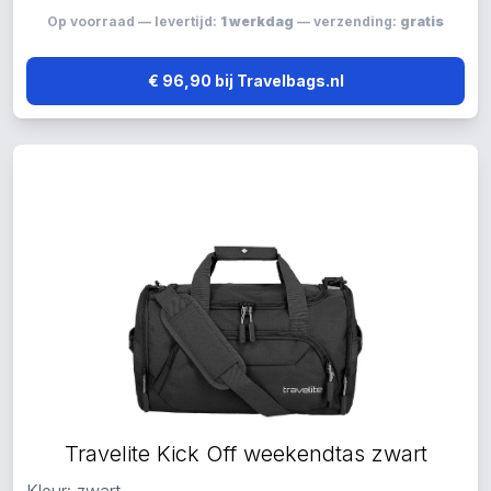
Op voorraad — levertijd:
1 werkdag
— verzending:
gratis
€ 96,90 bij Travelbags.nl
Travelite Kick Off weekendtas zwart