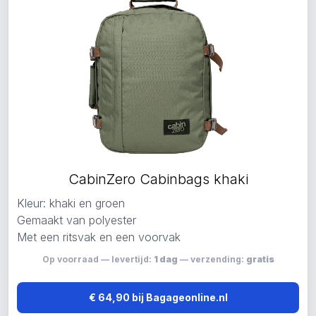
CabinZero Cabinbags khaki
Kleur: khaki en groen
Gemaakt van polyester
Met een ritsvak en een voorvak
Op voorraad — levertijd:
1 dag
— verzending:
gratis
€ 64,90 bij Bagageonline.nl