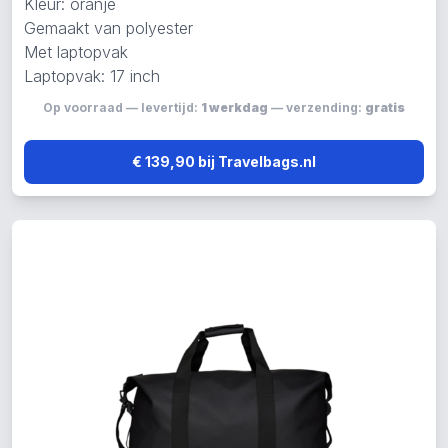
Kleur: oranje
Gemaakt van polyester
Met laptopvak
Laptopvak: 17 inch
Op voorraad — levertijd:
1 werkdag
— verzending:
gratis
€ 139,90 bij Travelbags.nl