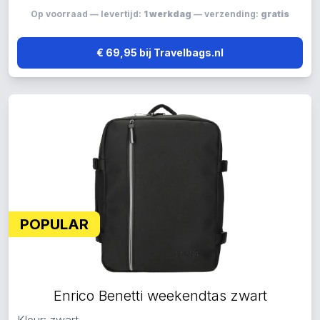
Op voorraad — levertijd:
1 werkdag
— verzending:
gratis
€ 69,95 bij Travelbags.nl
POPULAR
Enrico Benetti weekendtas zwart