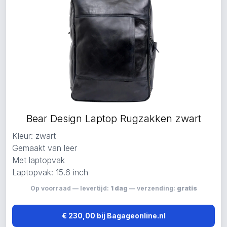
Bear Design Laptop Rugzakken zwart
Kleur: zwart
Gemaakt van leer
Met laptopvak
Laptopvak: 15.6 inch
Op voorraad — levertijd:
1 dag
— verzending:
gratis
€ 230,00 bij Bagageonline.nl