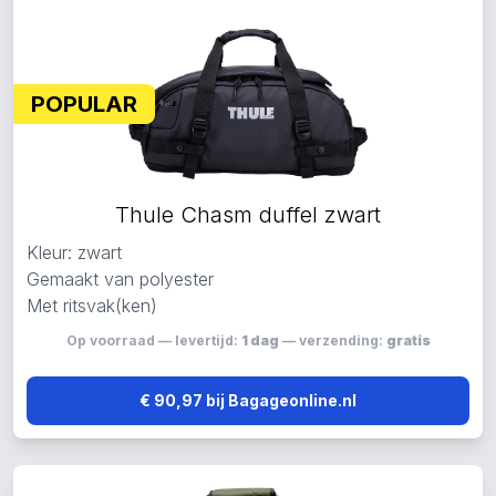
POPULAR
Thule Chasm duffel zwart
Kleur: zwart
Gemaakt van polyester
Met ritsvak(ken)
Op voorraad — levertijd:
1 dag
— verzending:
gratis
€ 90,97 bij Bagageonline.nl