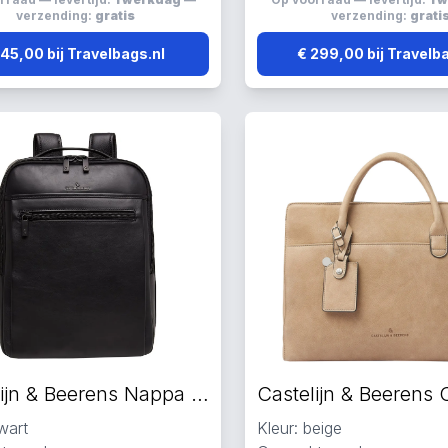
verzending:
gratis
verzending:
grati
 45,00 bij Travelbags.nl
€ 299,00 bij Travelb
Castelijn & Beerens Nappa X rugzak zwart
wart
Kleur: beige