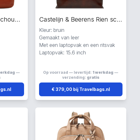
Castelijn & Beerens schoudertas bruin
Castelijn & Beerens Rien schoudertas bruin
Kleur: bruin
Gemaakt van leer
Met een laptopvak en een ritsvak
Laptopvak: 15.6 inch
werkdag
—
Op voorraad — levertijd:
1 werkdag
—
s
verzending:
gratis
ags.nl
€ 379,00 bij Travelbags.nl