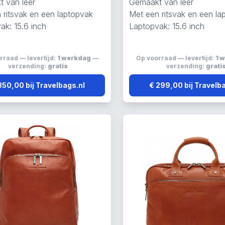
 van leer
Gemaakt van leer
 ritsvak en een laptopvak
Met een ritsvak en een la
ak: 15.6 inch
Laptopvak: 15.6 inch
rraad — levertijd:
1 werkdag
—
Op voorraad — levertijd:
1 
verzending:
gratis
verzending:
grati
350,00 bij Travelbags.nl
€ 299,00 bij Travelb