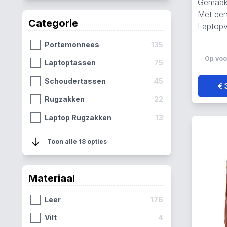
Gemaakt
Met een
Categorie
Laptopv
Portemonnees
135
Op voo
Laptoptassen
75
Schoudertassen
45
€ 
Rugzakken
22
Laptop Rugzakken
13
Crossbodytassen
9
Toon alle 18 opties
Pasjeshouders
7
Laptophoezen
6
Materiaal
Handtassen
5
Leer
176
Shoppers
5
Vilt
4
Toilettassen
5