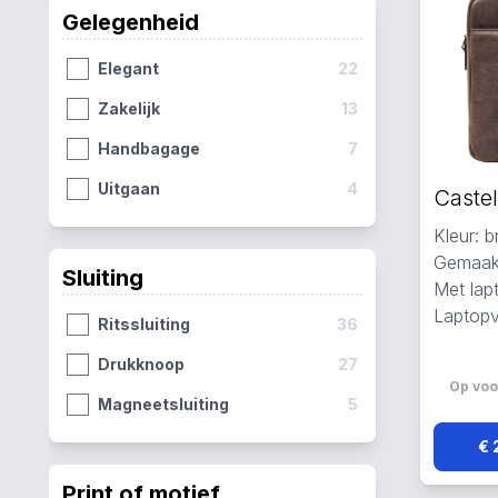
Onyx
5
Gelegenheid
Nappa X
4
Elegant
22
Giftbox
3
Zakelijk
13
Jort
2
Handbagage
7
Uitgaan
4
Kleur: b
Gemaakt
Sluiting
Met lap
Laptopv
Ritssluiting
36
Drukknoop
27
Op voo
Magneetsluiting
5
€ 
Print of motief