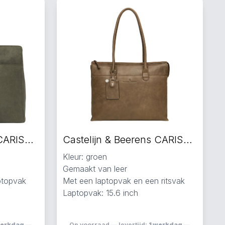
Castelijn & Beerens CARISMA laptoptas groen
Castelijn & Beerens CARISMA schoudertas groen
Kleur: groen
Gemaakt van leer
ptopvak
Met een laptopvak en een ritsvak
Laptopvak: 15.6 inch
werkdag
—
Op voorraad — levertijd:
1 werkdag
—