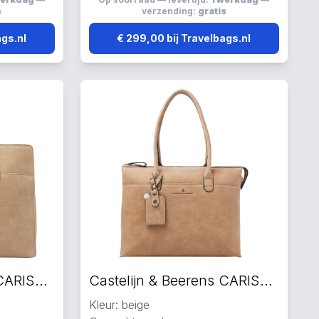
s
verzending:
gratis
ags.nl
€ 299,00 bij Travelbags.nl
Castelijn & Beerens CARISMA laptoptas beige
Castelijn & Beerens CARISMA laptoptas beige
Kleur: beige