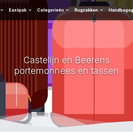
Eastpak
Categorieën
Rugzakken
Handbagag
Castelijn en Beerens
portemonnees en tassen