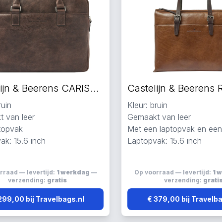
Castelijn & Beerens CARISMA schoudertas bruin
ruin
Kleur: bruin
 van leer
Gemaakt van leer
topvak
Met een laptopvak en een 
ak: 15.6 inch
Laptopvak: 15.6 inch
rraad — levertijd:
1 werkdag
—
Op voorraad — levertijd:
1 
verzending:
gratis
verzending:
grati
299,00 bij Travelbags.nl
€ 379,00 bij Travelb