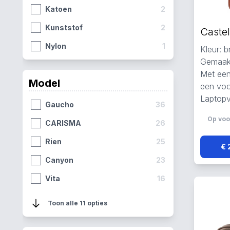
Katoen
2
Heuptasjes
3
Kunststof
2
Reistassen
3
Nylon
1
Kleur: b
Weekendtassen
3
Gemaakt
Met een
Clutches
2
Model
een vo
Aktetassen
1
Laptopv
Gaucho
36
Businesstassen
1
Op voo
CARISMA
26
Messenger Bags
1
Rien
25
€ 
Canyon
23
Vita
16
Verona
9
Toon alle 11 opties
Donna
5