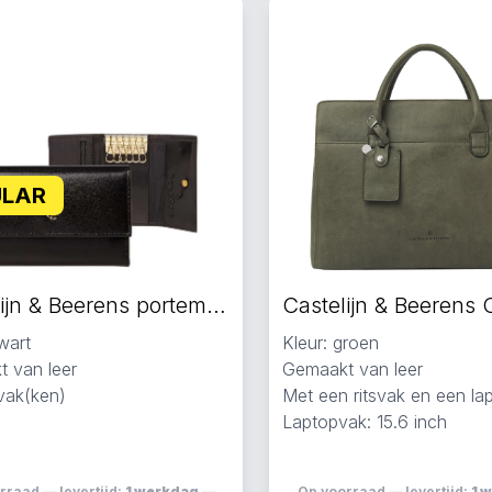
ULAR
Castelijn & Beerens portemonnee zwart
wart
Kleur: groen
 van leer
Gemaakt van leer
svak(ken)
Met een ritsvak en een la
Laptopvak: 15.6 inch
rraad — levertijd:
1 werkdag
—
Op voorraad — levertijd:
1 