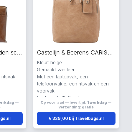
Castelijn & Beerens Rien schoudertas bruin
Castelijn & Beerens CARISMA Laptop Rugzakken beige
Kleur: beige
Gemaakt van leer
ritsvak
Met een laptopvak, een
telefoonvakje, een ritsvak en een
voorvak
Laptopvak: 15.6 inch
werkdag
—
Op voorraad — levertijd:
1 werkdag
—
s
verzending:
gratis
ags.nl
€ 329,00 bij Travelbags.nl