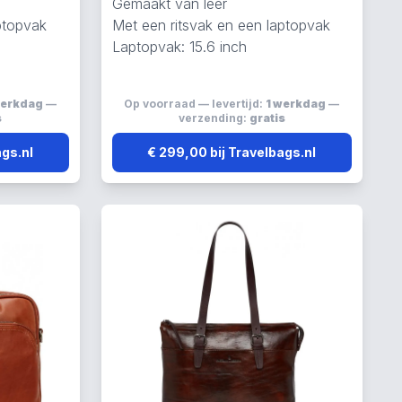
Gemaakt van leer
ptopvak
Met een ritsvak en een laptopvak
Laptopvak: 15.6 inch
werkdag
—
Op voorraad — levertijd:
1 werkdag
—
s
verzending:
gratis
ags.nl
€ 299,00 bij Travelbags.nl