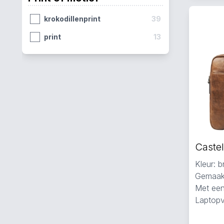
krokodillenprint
39
print
13
Kleur: b
Gemaakt
Met een
Laptopv