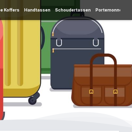
e Koffers
Handtassen
Schoudertassen
Portemonnees