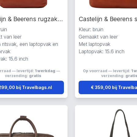
Castelijn & Beerens rugzak bruin
ruin
Kleur: bruin
 van leer
Gemaakt van leer
 ritsvak, een laptopvak en
Met laptopvak
orvak
Laptopvak: 15.6 inch
ak: 15.6 inch
rraad — levertijd:
1 werkdag
—
Op voorraad — levertijd:
1 
verzending:
gratis
verzending:
grati
299,00 bij Travelbags.nl
€ 359,00 bij Travelb