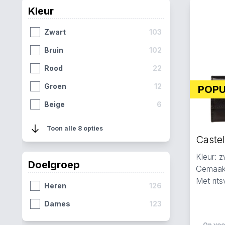
Kleur
Zwart
103
Bruin
102
Rood
22
Groen
12
POP
Beige
6
Grijs
4
Toon alle 8 opties
Taupe
3
Kleur: z
Khaki
1
Doelgroep
Gemaakt
Met rit
Heren
126
Dames
123
Op voo