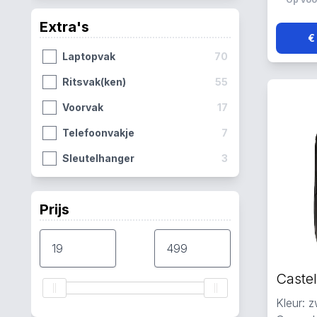
Extra's
€
Laptopvak
70
Ritsvak(ken)
55
Voorvak
17
Telefoonvakje
7
Sleutelhanger
3
Prijs
Kleur: z