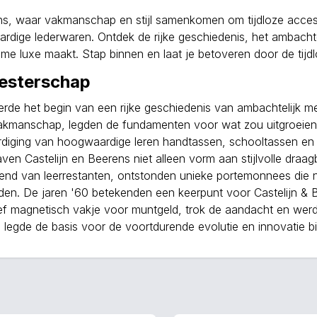
ns, waar vakmanschap en stijl samenkomen om tijdloze accesso
dige lederwaren. Ontdek de rijke geschiedenis, het ambacht
me luxe maakt. Stap binnen en laat je betoveren door de tijdl
eesterschap
erde het begin van een rijke geschiedenis van ambachtelijk me
vakmanschap, legden de fundamenten voor wat zou uitgroeien
aardiging van hoogwaardige leren handtassen, schooltassen e
 gaven Castelijn en Beerens niet alleen vorm aan stijlvolle dr
nd van leerrestanten, ontstonden unieke portemonnees die ni
. De jaren '60 betekenden een keerpunt voor Castelijn & Be
 magnetisch vakje voor muntgeld, trok de aandacht en werd e
n legde de basis voor de voortdurende evolutie en innovatie b