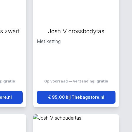
s zwart
Josh V crossbodytas
Met ketting
g:
gratis
Op voorraad — verzending:
gratis
ore.nl
€ 95,00 bij Thebagstore.nl