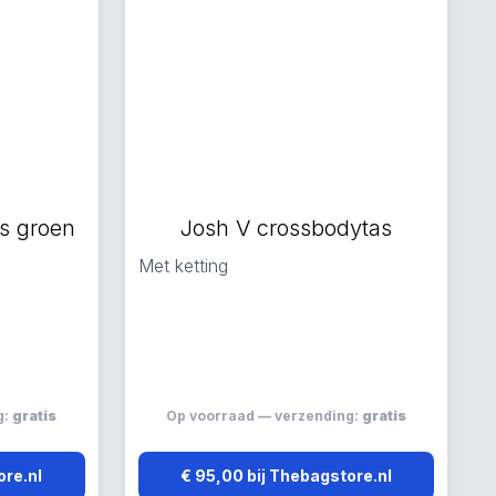
s groen
Josh V crossbodytas
Met ketting
g:
gratis
Op voorraad — verzending:
gratis
ore.nl
€ 95,00 bij Thebagstore.nl