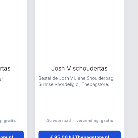
rtas
Josh V schoudertas
Bestel de Josh V Liene Shoulderbag
er
Sunrise voordelig bij Thebagstore.
g:
gratis
Op voorraad — verzending:
gratis
ore.nl
€ 95,00 bij Thebagstore.nl