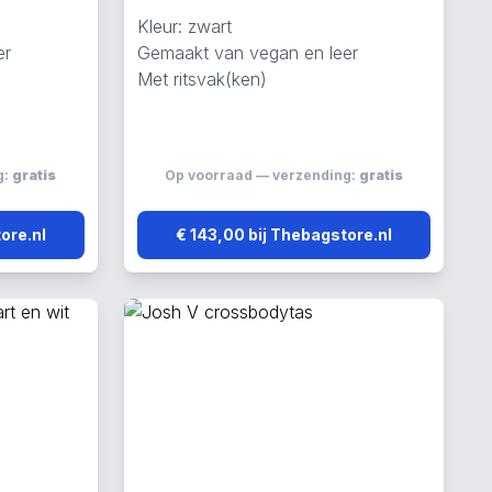
Kleur: zwart
er
Gemaakt van vegan en leer
Met ritsvak(ken)
g:
gratis
Op voorraad — verzending:
gratis
ore.nl
€ 143,00 bij Thebagstore.nl