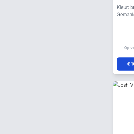
Kleur: b
Gemaakt
Op v
€ 1