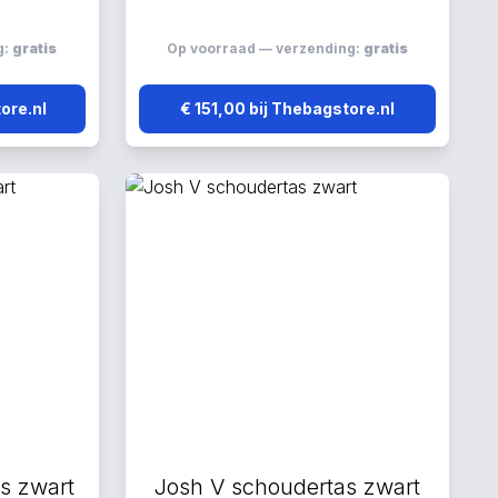
g:
gratis
Op voorraad — verzending:
gratis
ore.nl
€ 151,00 bij Thebagstore.nl
s zwart
Josh V schoudertas zwart