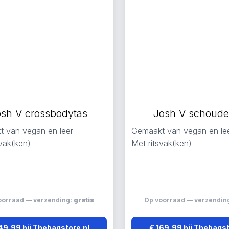
osh V crossbodytas
Josh V schoude
 van vegan en leer
Gemaakt van vegan en le
svak(ken)
Met ritsvak(ken)
oorraad — verzending:
gratis
Op voorraad — verzendin
49,99 bij Thebagstore.nl
€ 169,99 bij Thebagst