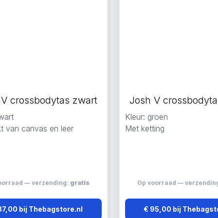
 V crossbodytas zwart
Josh V crossbodyta
wart
Kleur: groen
 van canvas en leer
Met ketting
oorraad — verzending:
gratis
Op voorraad — verzendin
87,00 bij Thebagstore.nl
€ 95,00 bij Thebagst