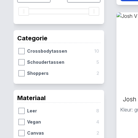
Categorie
Crossbodytassen
10
Schoudertassen
5
Shoppers
2
Materiaal
Josh
Kleur: 
Leer
8
Vegan
4
Canvas
2