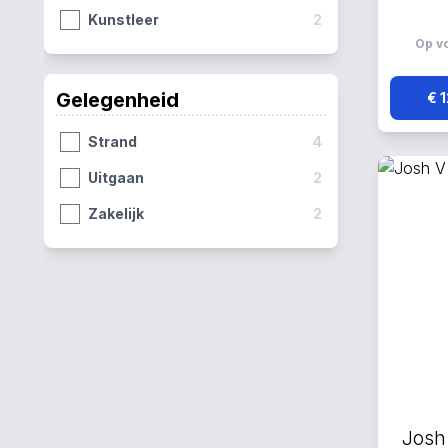
Kunstleer
2
Op v
Gelegenheid
€ 
Strand
4
Uitgaan
2
Zakelijk
2
Josh