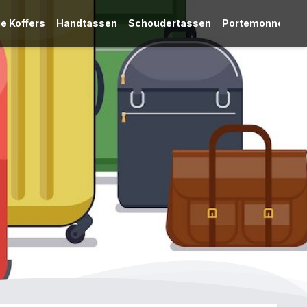
e Koffers
Handtassen
Schoudertassen
Portemonnees