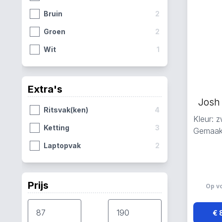
Bruin
2
Groen
2
Wit
1
Extra's
Josh
Ritsvak(ken)
4
Kleur: z
Ketting
3
Gemaakt
Laptopvak
2
Prijs
Op v
€ 