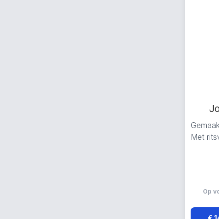
J
Gemaakt
Met rit
Op v
€ 1