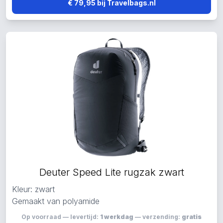
€ 79,95 bij Travelbags.nl
Deuter Speed Lite rugzak zwart
Kleur: zwart
Gemaakt van polyamide
Op voorraad — levertijd:
1 werkdag
— verzending:
gratis