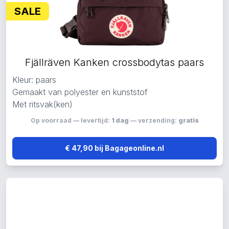
SALE
Fjällräven Kanken crossbodytas paars
Kleur: paars
Gemaakt van polyester en kunststof
Met ritsvak(ken)
Op voorraad — levertijd:
1 dag
— verzending:
gratis
€ 47,90 bij Bagageonline.nl