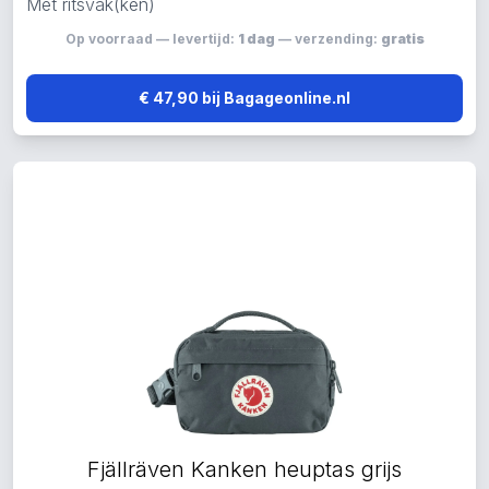
Met ritsvak(ken)
Op voorraad — levertijd:
1 dag
— verzending:
gratis
€ 47,90 bij Bagageonline.nl
Fjällräven Kanken heuptas grijs