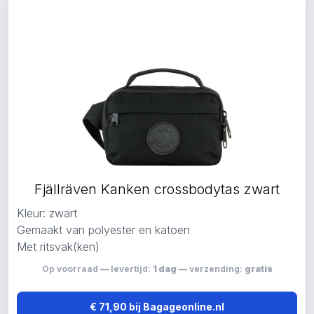
Fjällräven Kanken crossbodytas zwart
Kleur: zwart
Gemaakt van polyester en katoen
Met ritsvak(ken)
Op voorraad — levertijd:
1 dag
— verzending:
gratis
€ 71,90 bij Bagageonline.nl