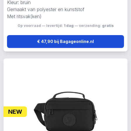
Kleur: bruin
Gemaakt van polyester en kunststof
Met ritsvak(ken)
Op voorraad — levertijd:
1 dag
— verzending:
gratis
€ 47,90 bij Bagageonline.nl
NEW