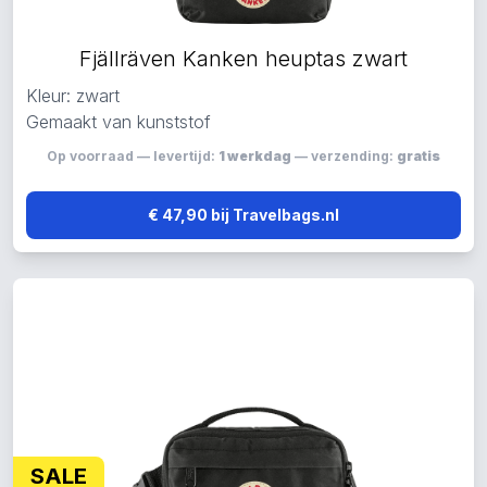
Fjällräven Kanken heuptas zwart
Kleur: zwart
Gemaakt van kunststof
Op voorraad — levertijd:
1 werkdag
— verzending:
gratis
€ 47,90 bij Travelbags.nl
SALE