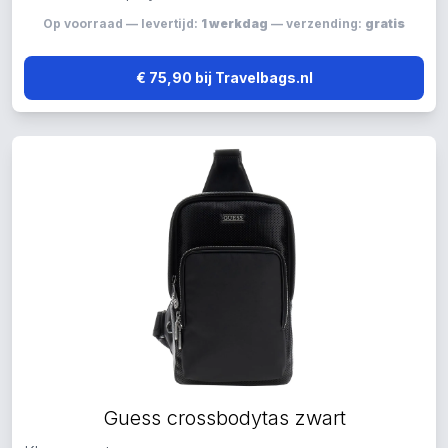
Op voorraad — levertijd:
1 werkdag
— verzending:
gratis
€ 75,90 bij Travelbags.nl
Guess crossbodytas zwart