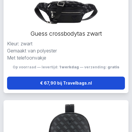
Guess crossbodytas zwart
Kleur: zwart
Gemaakt van polyester
Met telefoonvakje
Op voorraad — levertijd:
1 werkdag
— verzending:
gratis
€ 67,90 bij Travelbags.nl