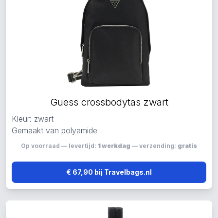
Guess crossbodytas zwart
Kleur: zwart
Gemaakt van polyamide
Op voorraad — levertijd:
1 werkdag
— verzending:
gratis
€ 67,90 bij Travelbags.nl