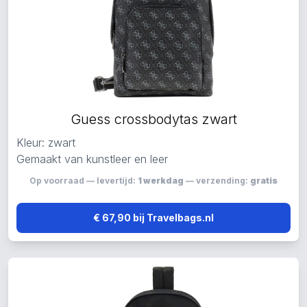
Guess crossbodytas zwart
Kleur: zwart
Gemaakt van kunstleer en leer
Op voorraad — levertijd:
1 werkdag
— verzending:
gratis
€ 67,90 bij Travelbags.nl