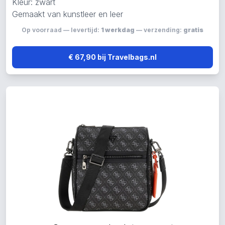
Kleur: zwart
Gemaakt van kunstleer en leer
Op voorraad — levertijd:
1 werkdag
— verzending:
gratis
€ 67,90 bij Travelbags.nl