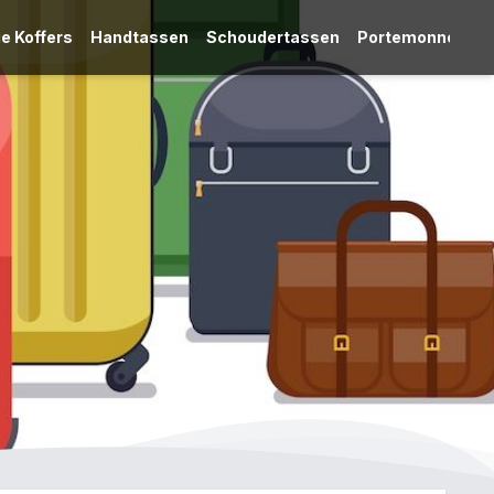
e Koffers
Handtassen
Schoudertassen
Portemonnees