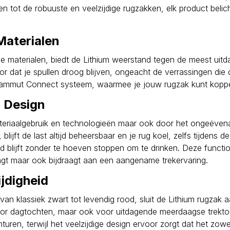
n tot de robuuste en veelzijdige rugzakken, elk product belic
Materialen
ge materialen, biedt de Lithium weerstand tegen de meest ui
 dat je spullen droog blijven, ongeacht de verrassingen die d
Mammut Connect systeem, waarmee je jouw rugzak kunt koppel
n Design
materiaalgebruik en technologieën maar ook door het ongeëve
ijft de last altijd beheersbaar en je rug koel, zelfs tijdens 
d blijft zonder te hoeven stoppen om te drinken. Deze functi
aagt maar ook bijdraagt aan een aangename trekervaring.
ijdigheid
an klassiek zwart tot levendig rood, sluit de Lithium rugzak aa
oor dagtochten, maar ook voor uitdagende meerdaagse trekto
uren, terwijl het veelzijdige design ervoor zorgt dat het zowel