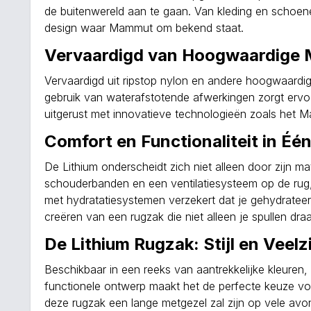
de buitenwereld aan te gaan. Van kleding en schoene
design waar Mammut om bekend staat.
Vervaardigd van Hoogwaardige 
Vervaardigd uit ripstop nylon en andere hoogwaardi
gebruik van waterafstotende afwerkingen zorgt ervoor
uitgerust met innovatieve technologieën zoals het 
Comfort en Functionaliteit in Éé
De Lithium onderscheidt zich niet alleen door zijn 
schouderbanden en een ventilatiesysteem op de rug, bl
met hydratatiesystemen verzekert dat je gehydrateer
creëren van een rugzak die niet alleen je spullen dr
De Lithium Rugzak: Stijl en Veelz
Beschikbaar in een reeks van aantrekkelijke kleuren, v
functionele ontwerp maakt het de perfecte keuze v
deze rugzak een lange metgezel zal zijn op vele avont