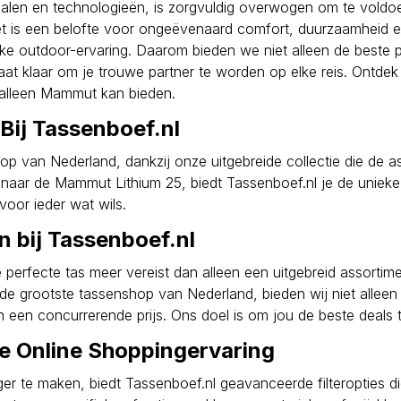
ialen en technologieën, is zorgvuldig overwogen om te vold
is een belofte voor ongeëvenaard comfort, duurzaamheid en fu
 elke outdoor-ervaring. Daarom bieden we niet alleen de beste 
t klaar om je trouwe partner te worden op elke reis. Ontdek
e alleen Mammut kan bieden.
Bij Tassenboef.nl
hop van Nederland, dankzij onze uitgebreide collectie die d
t naar de Mammut Lithium 25, biedt Tassenboef.nl je de unie
voor ieder wat wils.
 bij Tassenboef.nl
e perfecte tas meer vereist dan alleen een uitgebreid assorti
de grootste tassenshop van Nederland, bieden wij niet alle
een concurrerende prijs. Ons doel is om jou de beste deals te
le Online Shoppingervaring
r te maken, biedt Tassenboef.nl geavanceerde filteropties di