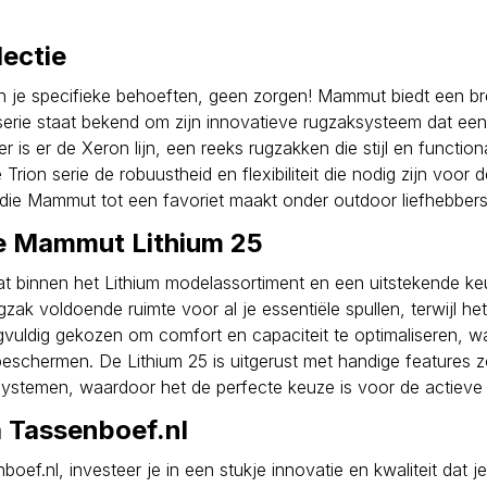
ectie
je specifieke behoeften, geen zorgen! Mammut biedt een bre
ie staat bekend om zijn innovatieve rugzaksysteem dat een u
r is er de Xeron lijn, een reeks rugzakken die stijl en function
Trion serie de robuustheid en flexibiliteit die nodig zijn voo
 die Mammut tot een favoriet maakt onder outdoor liefhebbers
e Mammut Lithium 25
at binnen het Lithium modelassortiment en een uitstekende k
gzak voldoende ruimte voor al je essentiële spullen, terwijl 
vuldig gekozen om comfort en capaciteit te optimaliseren, w
beschermen. De Lithium 25 is uitgerust met handige features 
ystemen, waardoor het de perfecte keuze is voor de actieve 
 Tassenboef.nl
f.nl, investeer je in een stukje innovatie en kwaliteit dat je 