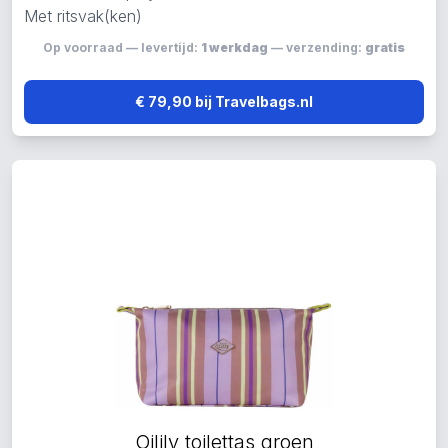
Met ritsvak(ken)
Op voorraad — levertijd:
1 werkdag
— verzending:
gratis
€ 79,90 bij Travelbags.nl
Oilily toilettas groen