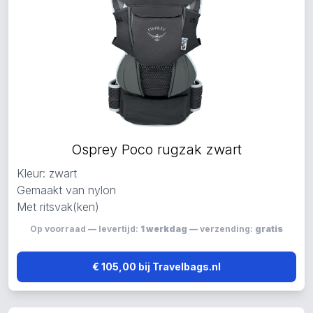
Osprey Poco rugzak zwart
Kleur: zwart
Gemaakt van nylon
Met ritsvak(ken)
Op voorraad — levertijd:
1 werkdag
— verzending:
gratis
€ 105,00 bij Travelbags.nl