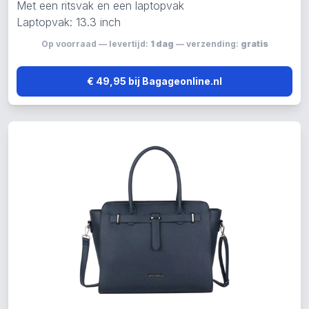
Met een ritsvak en een laptopvak
Laptopvak: 13.3 inch
Op voorraad — levertijd:
1 dag
— verzending:
gratis
€ 49,95 bij Bagageonline.nl