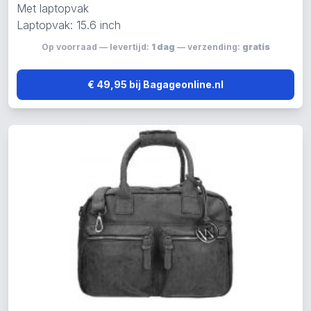
Met laptopvak
Laptopvak: 15.6 inch
Op voorraad — levertijd:
1 dag
— verzending:
gratis
€ 49,95 bij Bagageonline.nl