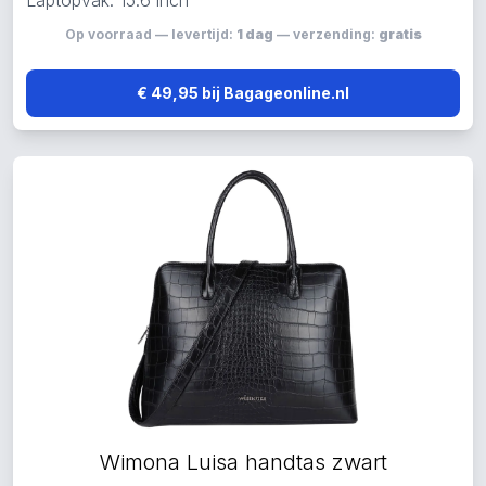
Laptopvak: 15.6 inch
Op voorraad — levertijd:
1 dag
— verzending:
gratis
€ 49,95 bij Bagageonline.nl
Wimona Luisa handtas zwart